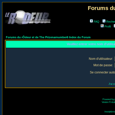
Forums du
FAQ
Reche
Profil
Forums du rÔdeur et de The Prizenarnumber6 Index du Forum
Veuillez entrer votre nom d'utili
Nom d'utilisateur:
Mot de passe:
Se connecter aut
J'ai 
Powered by
Version Fr réal
Inscriptio