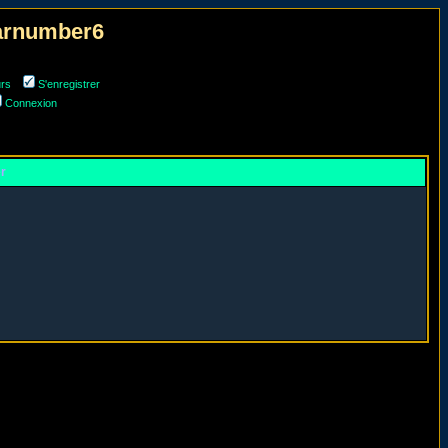
narnumber6
urs
S'enregistrer
Connexion
er