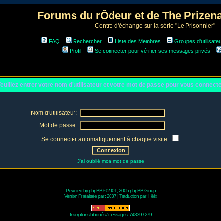
Forums du rÔdeur et de The Prize
Centre d'échange sur la série "Le Prisonnier"
FAQ
Rechercher
Liste des Membres
Groupes d'utilisate
Profil
Se connecter pour vérifier ses messages privés
euillez entrer votre nom d'utilisateur et votre mot de passe pour vous connect
Nom d'utilisateur:
Mot de passe:
Se connecter automatiquement à chaque visite:
J'ai oublié mon mot de passe
Powered by
phpBB
© 2001, 2005 phpBB Group
Version Fr réalisée par :
2037
| Traduction par :
Hélix
Inscriptions bloqués / messages: 74339 / 279