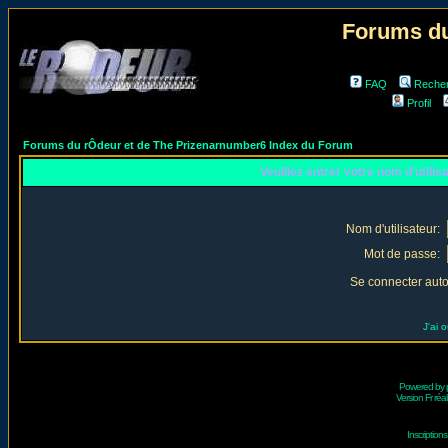
Forums du
FAQ
Reche
Profil
Forums du rÔdeur et de The Prizenarnumber6 Index du Forum
Veuillez entrer votre nom d'utili
Nom d'utilisateur:
Mot de passe:
Se connecter aut
J'ai 
Powered by
Version Fr réal
Inscriptio