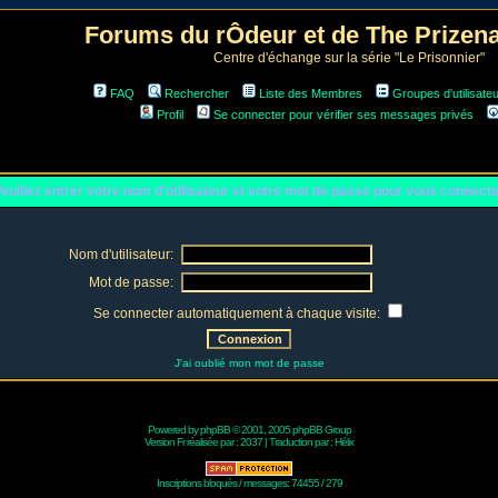
Forums du rÔdeur et de The Prize
Centre d'échange sur la série "Le Prisonnier"
FAQ
Rechercher
Liste des Membres
Groupes d'utilisate
Profil
Se connecter pour vérifier ses messages privés
euillez entrer votre nom d'utilisateur et votre mot de passe pour vous connect
Nom d'utilisateur:
Mot de passe:
Se connecter automatiquement à chaque visite:
J'ai oublié mon mot de passe
Powered by
phpBB
© 2001, 2005 phpBB Group
Version Fr réalisée par :
2037
| Traduction par :
Hélix
Inscriptions bloqués / messages: 74455 / 279