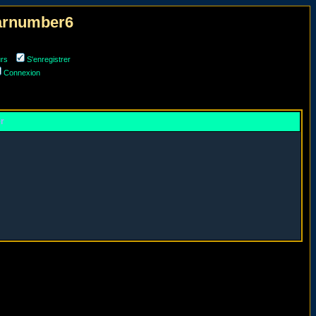
narnumber6
urs
S'enregistrer
Connexion
er