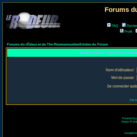
Forums du
FAQ
Reche
Profil
Forums du rÔdeur et de The Prizenarnumber6 Index du Forum
Veuillez entrer votre nom d'utili
Nom d'utilisateur:
Mot de passe:
Se connecter aut
J'ai 
Powered by
Version Fr réal
Inscriptio