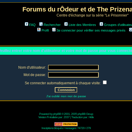
Forums du rÔdeur et de The Prize
Centre d'échange sur la série "Le Prisonnier"
FAQ
Rechercher
Liste des Membres
Groupes d'utilisate
Profil
Se connecter pour vérifier ses messages privés
euillez entrer votre nom d'utilisateur et votre mot de passe pour vous connect
Nom d'utilisateur:
Mot de passe:
Se connecter automatiquement à chaque visite:
J'ai oublié mon mot de passe
Powered by
phpBB
© 2001, 2005 phpBB Group
Version Fr réalisée par :
2037
| Traduction par :
Hélix
Inscriptions bloqués / messages: 74720 / 279