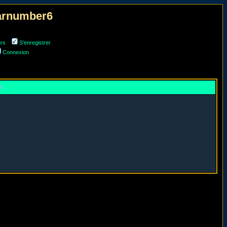
narnumber6
urs
S'enregistrer
Connexion
er