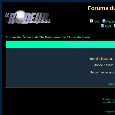
Forums du
FAQ
Reche
Profil
Forums du rÔdeur et de The Prizenarnumber6 Index du Forum
Veuillez entrer votre nom d'utili
Nom d'utilisateur:
Mot de passe:
Se connecter aut
J'ai 
Powered by
Version Fr réal
Inscriptio