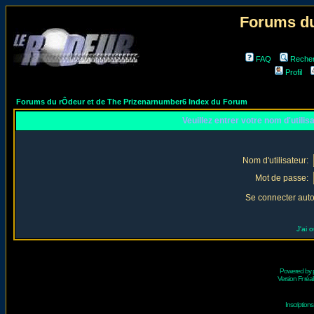
Forums du
FAQ
Reche
Profil
Forums du rÔdeur et de The Prizenarnumber6 Index du Forum
Veuillez entrer votre nom d'utili
Nom d'utilisateur:
Mot de passe:
Se connecter aut
J'ai 
Powered by
Version Fr réal
Inscriptio