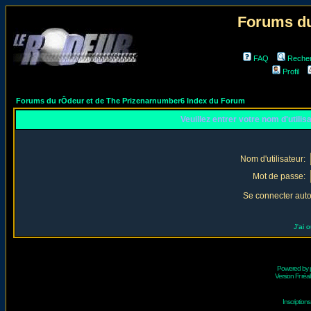
Forums du
FAQ
Reche
Profil
Forums du rÔdeur et de The Prizenarnumber6 Index du Forum
Veuillez entrer votre nom d'utili
Nom d'utilisateur:
Mot de passe:
Se connecter aut
J'ai 
Powered by
Version Fr réal
Inscriptio