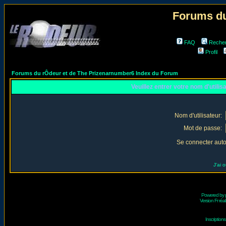
Forums du
FAQ
Reche
Profil
Forums du rÔdeur et de The Prizenarnumber6 Index du Forum
Veuillez entrer votre nom d'utili
Nom d'utilisateur:
Mot de passe:
Se connecter aut
J'ai 
Powered by
Version Fr réal
Inscriptio