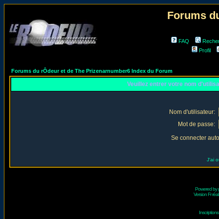
Forums du
FAQ
Reche
Profil
Forums du rÔdeur et de The Prizenarnumber6 Index du Forum
Veuillez entrer votre nom d'utili
Nom d'utilisateur:
Mot de passe:
Se connecter aut
J'ai 
Powered by
Version Fr réal
Inscriptio