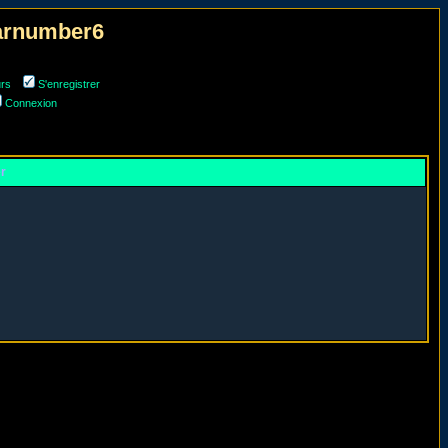
narnumber6
urs
S'enregistrer
Connexion
er