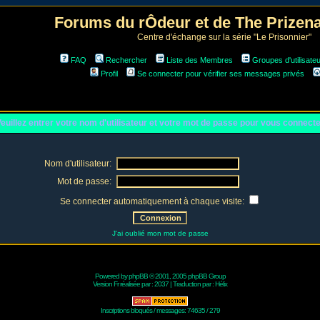
Forums du rÔdeur et de The Prize
Centre d'échange sur la série "Le Prisonnier"
FAQ
Rechercher
Liste des Membres
Groupes d'utilisate
Profil
Se connecter pour vérifier ses messages privés
euillez entrer votre nom d'utilisateur et votre mot de passe pour vous connect
Nom d'utilisateur:
Mot de passe:
Se connecter automatiquement à chaque visite:
J'ai oublié mon mot de passe
Powered by
phpBB
© 2001, 2005 phpBB Group
Version Fr réalisée par :
2037
| Traduction par :
Hélix
Inscriptions bloqués / messages: 74635 / 279