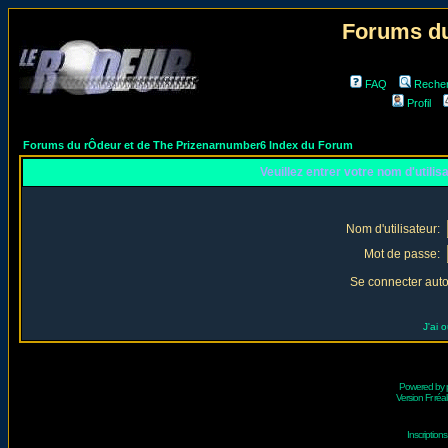
Forums du
FAQ
Reche
Profil
Forums du rÔdeur et de The Prizenarnumber6 Index du Forum
Veuillez entrer votre nom d'utili
Nom d'utilisateur:
Mot de passe:
Se connecter aut
J'ai 
Powered by
Version Fr réal
Inscriptio