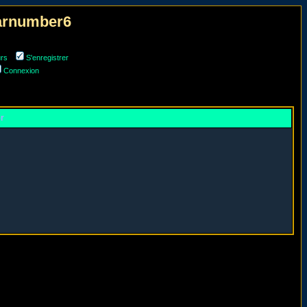
narnumber6
urs
S'enregistrer
Connexion
er