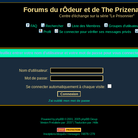
Forums du rÔdeur et de The Prize
Centre d'échange sur la série "Le Prisonnier"
FAQ
Rechercher
Liste des Membres
Groupes d'utilisate
Profil
Se connecter pour vérifier ses messages privés
euillez entrer votre nom d'utilisateur et votre mot de passe pour vous connect
Nom d'utilisateur:
Mot de passe:
Se connecter automatiquement à chaque visite:
J'ai oublié mon mot de passe
Powered by
phpBB
© 2001, 2005 phpBB Group
Version Fr réalisée par :
2037
| Traduction par :
Hélix
Inscriptions bloqués / messages: 74878 / 279