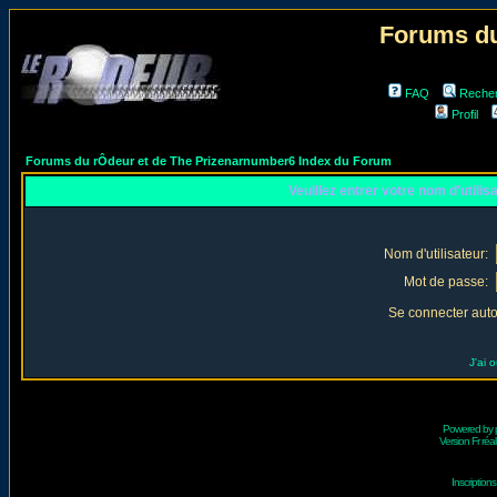
Forums du
FAQ
Reche
Profil
Forums du rÔdeur et de The Prizenarnumber6 Index du Forum
Veuillez entrer votre nom d'utili
Nom d'utilisateur:
Mot de passe:
Se connecter aut
J'ai 
Powered by
Version Fr réal
Inscriptio