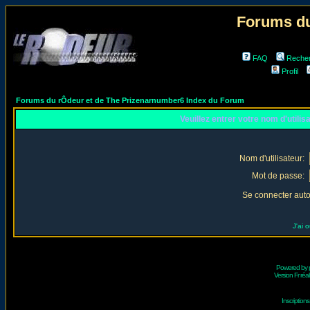
Forums du
FAQ
Reche
Profil
Forums du rÔdeur et de The Prizenarnumber6 Index du Forum
Veuillez entrer votre nom d'utili
Nom d'utilisateur:
Mot de passe:
Se connecter aut
J'ai 
Powered by
Version Fr réal
Inscriptio