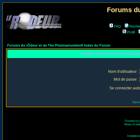
Forums du
FAQ
Reche
Profil
Forums du rÔdeur et de The Prizenarnumber6 Index du Forum
Veuillez entrer votre nom d'utili
Nom d'utilisateur:
Mot de passe:
Se connecter aut
J'ai 
Powered by
Version Fr réal
Inscriptio