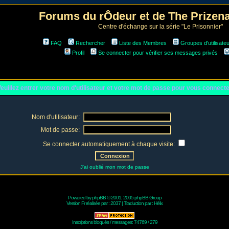
Forums du rÔdeur et de The Prize
Centre d'échange sur la série "Le Prisonnier"
FAQ
Rechercher
Liste des Membres
Groupes d'utilisate
Profil
Se connecter pour vérifier ses messages privés
euillez entrer votre nom d'utilisateur et votre mot de passe pour vous connect
Nom d'utilisateur:
Mot de passe:
Se connecter automatiquement à chaque visite:
J'ai oublié mon mot de passe
Powered by
phpBB
© 2001, 2005 phpBB Group
Version Fr réalisée par :
2037
| Traduction par :
Hélix
Inscriptions bloqués / messages: 74769 / 279