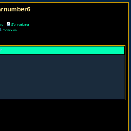
narnumber6
urs
S'enregistrer
Connexion
er