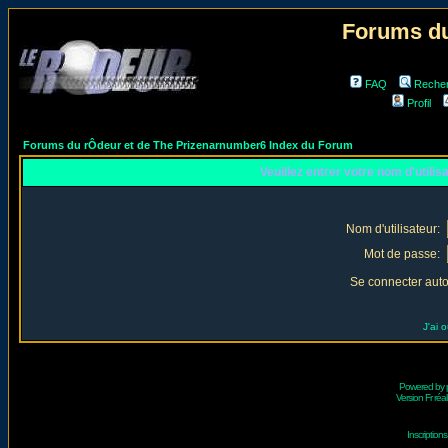
Forums du
FAQ
Reche
Profil
Forums du rÔdeur et de The Prizenarnumber6 Index du Forum
Veuillez entrer votre nom d'utili
Nom d'utilisateur:
Mot de passe:
Se connecter aut
J'ai 
Powered by
Version Fr réal
Inscriptio