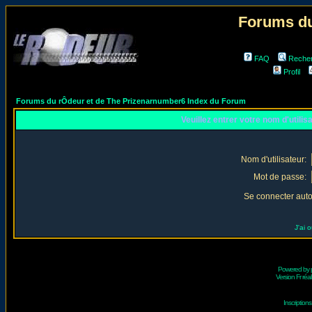
Forums du
FAQ
Reche
Profil
Forums du rÔdeur et de The Prizenarnumber6 Index du Forum
Veuillez entrer votre nom d'utili
Nom d'utilisateur:
Mot de passe:
Se connecter aut
J'ai 
Powered by
Version Fr réal
Inscriptio