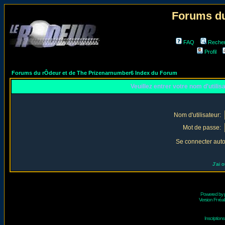
Forums du
FAQ
Reche
Profil
Forums du rÔdeur et de The Prizenarnumber6 Index du Forum
Veuillez entrer votre nom d'utili
Nom d'utilisateur:
Mot de passe:
Se connecter aut
J'ai 
Powered by
Version Fr réal
Inscriptio