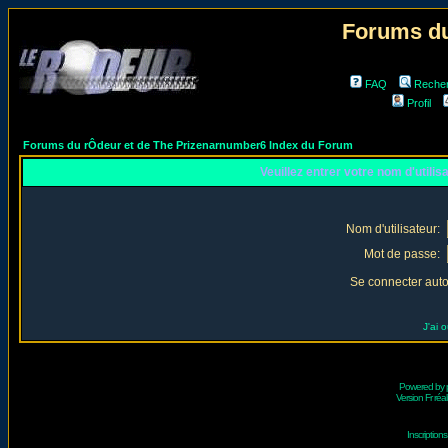
Forums du
FAQ
Reche
Profil
Forums du rÔdeur et de The Prizenarnumber6 Index du Forum
Veuillez entrer votre nom d'utili
Nom d'utilisateur:
Mot de passe:
Se connecter aut
J'ai 
Powered by
Version Fr réal
Inscriptio