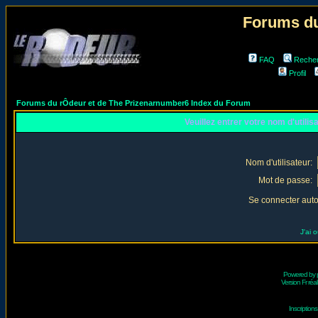
Forums du
FAQ
Reche
Profil
Forums du rÔdeur et de The Prizenarnumber6 Index du Forum
Veuillez entrer votre nom d'utili
Nom d'utilisateur:
Mot de passe:
Se connecter aut
J'ai 
Powered by
Version Fr réal
Inscriptio