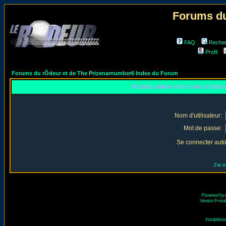
Forums du
FAQ
Reche
Profil
Forums du rÔdeur et de The Prizenarnumber6 Index du Forum
Veuillez entrer votre nom d'utili
Nom d'utilisateur:
Mot de passe:
Se connecter aut
J'ai 
Powered by
Version Fr réal
Inscriptio