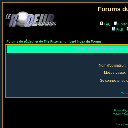
Forums du
FAQ
Reche
Profil
Forums du rÔdeur et de The Prizenarnumber6 Index du Forum
Veuillez entrer votre nom d'utili
Nom d'utilisateur:
Mot de passe:
Se connecter aut
J'ai 
Powered by
Version Fr réal
Inscriptio