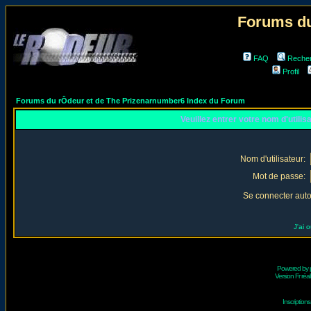
Forums du
FAQ
Reche
Profil
Forums du rÔdeur et de The Prizenarnumber6 Index du Forum
Veuillez entrer votre nom d'utili
Nom d'utilisateur:
Mot de passe:
Se connecter aut
J'ai 
Powered by
Version Fr réal
Inscriptio