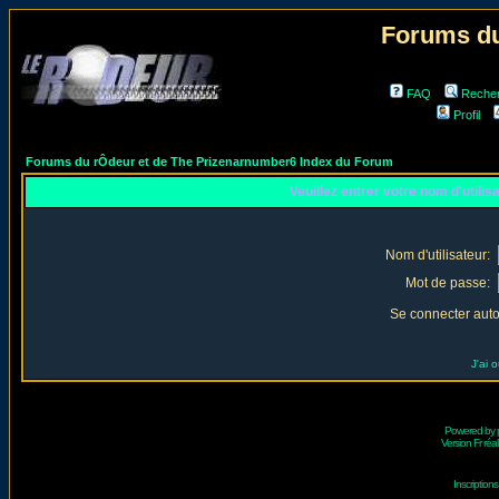
Forums du
FAQ
Reche
Profil
Forums du rÔdeur et de The Prizenarnumber6 Index du Forum
Veuillez entrer votre nom d'utili
Nom d'utilisateur:
Mot de passe:
Se connecter aut
J'ai 
Powered by
Version Fr réal
Inscriptio