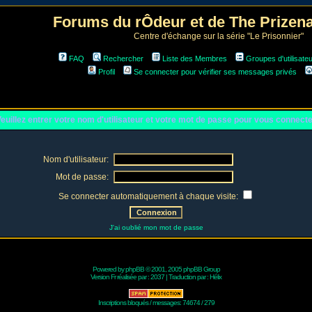
Forums du rÔdeur et de The Prize
Centre d'échange sur la série "Le Prisonnier"
FAQ
Rechercher
Liste des Membres
Groupes d'utilisate
Profil
Se connecter pour vérifier ses messages privés
euillez entrer votre nom d'utilisateur et votre mot de passe pour vous connect
Nom d'utilisateur:
Mot de passe:
Se connecter automatiquement à chaque visite:
J'ai oublié mon mot de passe
Powered by
phpBB
© 2001, 2005 phpBB Group
Version Fr réalisée par :
2037
| Traduction par :
Hélix
Inscriptions bloqués / messages: 74674 / 279