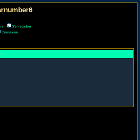
narnumber6
urs
S'enregistrer
Connexion
er