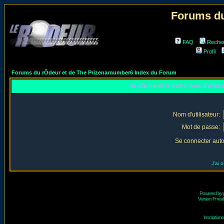
Forums du
FAQ
Reche
Profil
Forums du rÔdeur et de The Prizenarnumber6 Index du Forum
Veuillez entrer votre nom d'utili
Nom d'utilisateur:
Mot de passe:
Se connecter aut
J'ai 
Powered by
Version Fr réal
Inscriptio