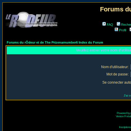
Forums du
FAQ
Reche
Profil
Forums du rÔdeur et de The Prizenarnumber6 Index du Forum
Veuillez entrer votre nom d'utili
Nom d'utilisateur:
Mot de passe:
Se connecter aut
J'ai 
Powered by
Version Fr réal
Inscriptio