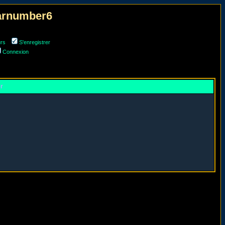
narnumber6
urs
S'enregistrer
Connexion
er