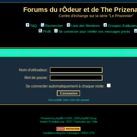
Forums du rÔdeur et de The Prize
Centre d'échange sur la série "Le Prisonnier"
FAQ
Rechercher
Liste des Membres
Groupes d'utilisate
Profil
Se connecter pour vérifier ses messages privés
euillez entrer votre nom d'utilisateur et votre mot de passe pour vous connect
Nom d'utilisateur:
Mot de passe:
Se connecter automatiquement à chaque visite:
J'ai oublié mon mot de passe
Powered by
phpBB
© 2001, 2005 phpBB Group
Version Fr réalisée par :
2037
| Traduction par :
Hélix
Inscriptions bloqués / messages: 74502 / 279