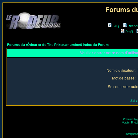
Forums du
FAQ
Reche
Profil
Forums du rÔdeur et de The Prizenarnumber6 Index du Forum
Veuillez entrer votre nom d'utili
Nom d'utilisateur:
Mot de passe:
Se connecter aut
J'ai 
Powered by
Version Fr réal
Inscriptio