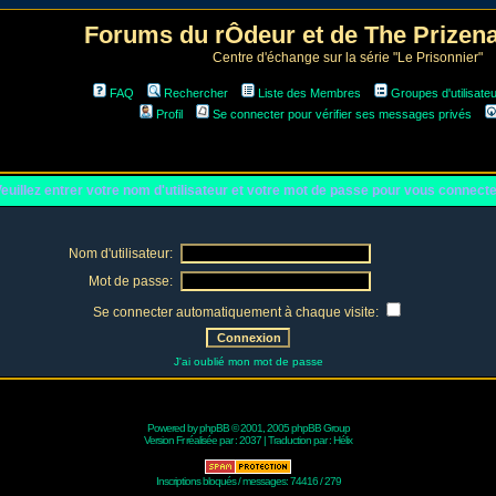
Forums du rÔdeur et de The Prize
Centre d'échange sur la série "Le Prisonnier"
FAQ
Rechercher
Liste des Membres
Groupes d'utilisate
Profil
Se connecter pour vérifier ses messages privés
euillez entrer votre nom d'utilisateur et votre mot de passe pour vous connect
Nom d'utilisateur:
Mot de passe:
Se connecter automatiquement à chaque visite:
J'ai oublié mon mot de passe
Powered by
phpBB
© 2001, 2005 phpBB Group
Version Fr réalisée par :
2037
| Traduction par :
Hélix
Inscriptions bloqués / messages: 74416 / 279