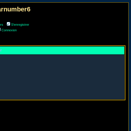
narnumber6
urs
S'enregistrer
Connexion
er