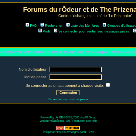
Forums du rÔdeur et de The Prize
Centre d'échange sur la série "Le Prisonnier"
FAQ
Rechercher
Liste des Membres
Groupes d'utilisate
Profil
Se connecter pour vérifier ses messages privés
euillez entrer votre nom d'utilisateur et votre mot de passe pour vous connect
Nom d'utilisateur:
Mot de passe:
Se connecter automatiquement à chaque visite:
J'ai oublié mon mot de passe
Powered by
phpBB
© 2001, 2005 phpBB Group
Version Fr réalisée par :
2037
| Traduction par :
Hélix
Inscriptions bloqués / messages: 74588 / 279