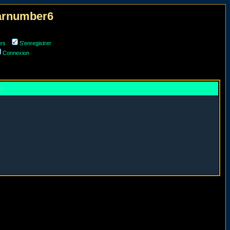
narnumber6
urs
S'enregistrer
Connexion
er