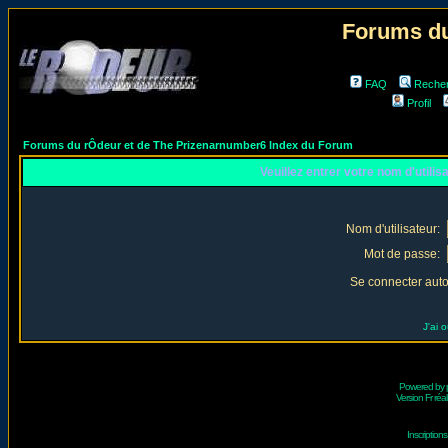
Forums du
FAQ
Reche
Profil
Forums du rÔdeur et de The Prizenarnumber6 Index du Forum
Veuillez entrer votre nom d'utili
Nom d'utilisateur:
Mot de passe:
Se connecter aut
J'ai 
Powered by
Version Fr réal
Inscriptio