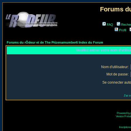
Forums du
FAQ
Reche
Profil
Forums du rÔdeur et de The Prizenarnumber6 Index du Forum
Veuillez entrer votre nom d'utili
Nom d'utilisateur:
Mot de passe:
Se connecter aut
J'ai 
Powered by
Version Fr réal
Inscriptio