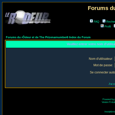
Forums du
FAQ
Reche
Profil
Forums du rÔdeur et de The Prizenarnumber6 Index du Forum
Veuillez entrer votre nom d'utili
Nom d'utilisateur:
Mot de passe:
Se connecter aut
J'ai 
Powered by
Version Fr réal
Inscriptio