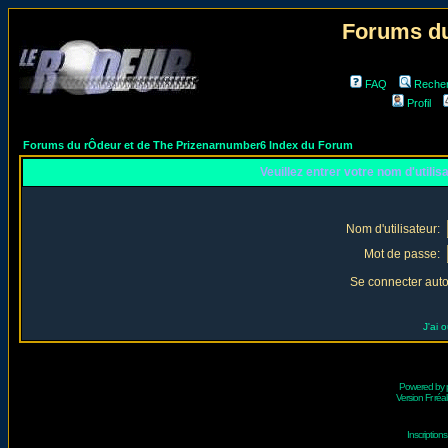
Forums du
FAQ
Reche
Profil
Forums du rÔdeur et de The Prizenarnumber6 Index du Forum
Veuillez entrer votre nom d'utili
Nom d'utilisateur:
Mot de passe:
Se connecter aut
J'ai 
Powered by
Version Fr réal
Inscriptio