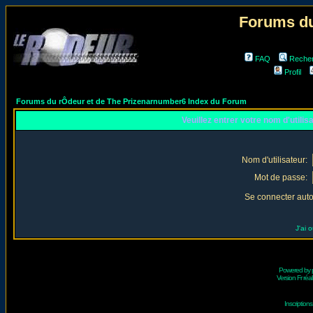
Forums du
FAQ
Reche
Profil
Forums du rÔdeur et de The Prizenarnumber6 Index du Forum
Veuillez entrer votre nom d'utili
Nom d'utilisateur:
Mot de passe:
Se connecter aut
J'ai 
Powered by
Version Fr réal
Inscriptio