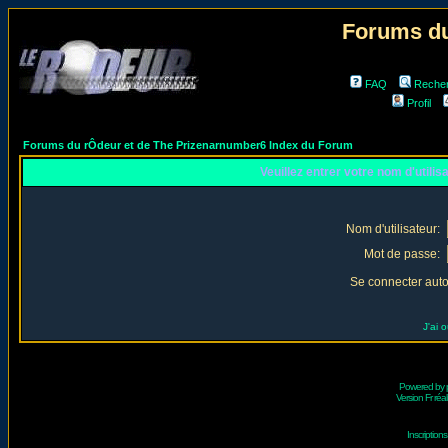
Forums du
FAQ
Reche
Profil
Forums du rÔdeur et de The Prizenarnumber6 Index du Forum
Veuillez entrer votre nom d'utili
Nom d'utilisateur:
Mot de passe:
Se connecter aut
J'ai 
Powered by
Version Fr réal
Inscriptio