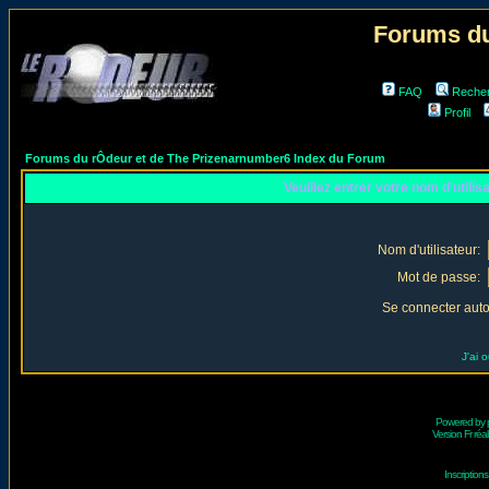
Forums du
FAQ
Reche
Profil
Forums du rÔdeur et de The Prizenarnumber6 Index du Forum
Veuillez entrer votre nom d'utili
Nom d'utilisateur:
Mot de passe:
Se connecter aut
J'ai 
Powered by
Version Fr réal
Inscriptio