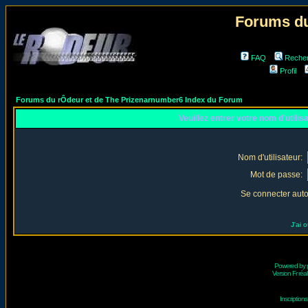
Forums du
FAQ
Reche
Profil
Forums du rÔdeur et de The Prizenarnumber6 Index du Forum
Veuillez entrer votre nom d'utili
Nom d'utilisateur:
Mot de passe:
Se connecter aut
J'ai 
Powered by
Version Fr réal
Inscriptio