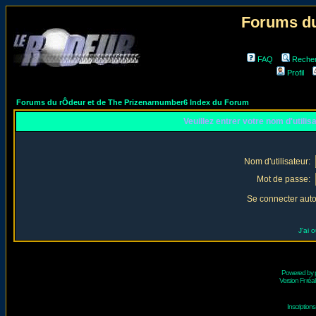
Forums du
FAQ
Reche
Profil
Forums du rÔdeur et de The Prizenarnumber6 Index du Forum
Veuillez entrer votre nom d'utili
Nom d'utilisateur:
Mot de passe:
Se connecter aut
J'ai 
Powered by
Version Fr réal
Inscriptio