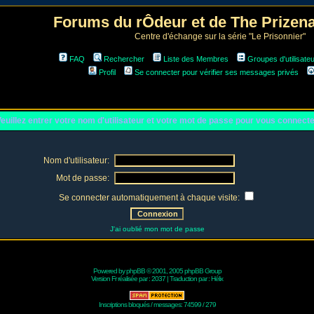
Forums du rÔdeur et de The Prize
Centre d'échange sur la série "Le Prisonnier"
FAQ
Rechercher
Liste des Membres
Groupes d'utilisate
Profil
Se connecter pour vérifier ses messages privés
euillez entrer votre nom d'utilisateur et votre mot de passe pour vous connect
Nom d'utilisateur:
Mot de passe:
Se connecter automatiquement à chaque visite:
J'ai oublié mon mot de passe
Powered by
phpBB
© 2001, 2005 phpBB Group
Version Fr réalisée par :
2037
| Traduction par :
Hélix
Inscriptions bloqués / messages: 74599 / 279