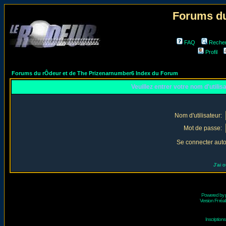
Forums du
FAQ
Reche
Profil
Forums du rÔdeur et de The Prizenarnumber6 Index du Forum
Veuillez entrer votre nom d'utili
Nom d'utilisateur:
Mot de passe:
Se connecter aut
J'ai 
Powered by
Version Fr réal
Inscriptio