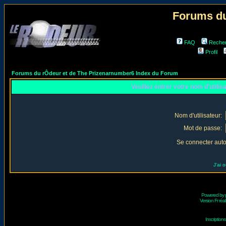
Forums du
FAQ
Reche
Profil
Forums du rÔdeur et de The Prizenarnumber6 Index du Forum
Veuillez entrer votre nom d'utili
Nom d'utilisateur:
Mot de passe:
Se connecter aut
J'ai 
Powered by
Version Fr réal
Inscriptio