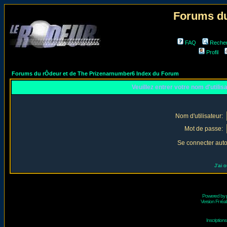
Forums du
FAQ
Reche
Profil
Forums du rÔdeur et de The Prizenarnumber6 Index du Forum
Veuillez entrer votre nom d'utili
Nom d'utilisateur:
Mot de passe:
Se connecter aut
J'ai 
Powered by
Version Fr réal
Inscriptio