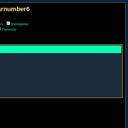
narnumber6
urs
S'enregistrer
Connexion
er