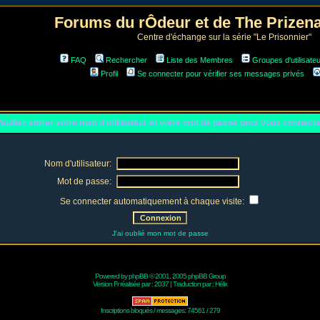
Forums du rÔdeur et de The Prize
Centre d'échange sur la série "Le Prisonnier"
FAQ
Rechercher
Liste des Membres
Groupes d'utilisate
Profil
Se connecter pour vérifier ses messages privés
euillez entrer votre nom d'utilisateur et votre mot de passe pour vous connect
Nom d'utilisateur:
Mot de passe:
Se connecter automatiquement à chaque visite:
J'ai oublié mon mot de passe
Powered by
phpBB
© 2001, 2005 phpBB Group
Version Fr réalisée par :
2037
| Traduction par :
Hélix
Inscriptions bloqués / messages: 74561 / 279