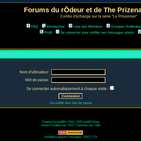
Forums du rÔdeur et de The Prize
Centre d'échange sur la série "Le Prisonnier"
FAQ
Rechercher
Liste des Membres
Groupes d'utilisate
Profil
Se connecter pour vérifier ses messages privés
euillez entrer votre nom d'utilisateur et votre mot de passe pour vous connect
Nom d'utilisateur:
Mot de passe:
Se connecter automatiquement à chaque visite:
J'ai oublié mon mot de passe
Powered by
phpBB
© 2001, 2005 phpBB Group
Version Fr réalisée par :
2037
| Traduction par :
Hélix
Inscriptions bloqués / messages: 74507 / 279