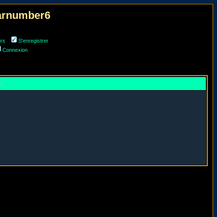
narnumber6
urs
S'enregistrer
Connexion
er