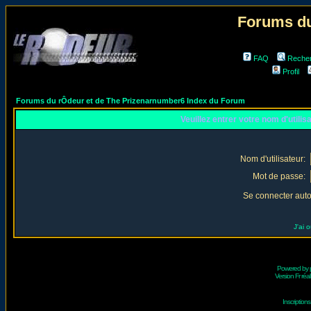
Forums du
FAQ
Reche
Profil
Forums du rÔdeur et de The Prizenarnumber6 Index du Forum
Veuillez entrer votre nom d'utili
Nom d'utilisateur:
Mot de passe:
Se connecter aut
J'ai 
Powered by
Version Fr réal
Inscriptio